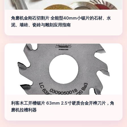
角磨机金刚石切割片 全能型40mm小锯片的石材、水
泥、墙砖、瓷砖与雕刻应用指南
利客木工开槽锯片 63mm 2.5寸硬质合金开榫刀片，角
磨机拉槽利器