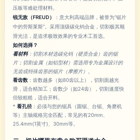
压板等难处理材料。
锐无敌（FREUD）
：意大利高端品牌，被誉为“锯片
中的劳斯莱斯”。采用顶级碳化钨合金，切割极其顺
滑光洁，是追求极致效果的专业木工首选。
如何选择？
看材料
：切割木材选碳化钨（硬质合金）齿的锯
片；切割金属（如铝型材）需选用专为金属设计的
无齿或特殊齿形的锯片（摩擦片）。
看齿数
：齿数越多（如80齿以上），切割面越光
滑，适合精加工；齿数少（如24齿），切割速度快
但较粗糙，适合开料。
*
看孔径
：必须与您的锯具（圆锯、台锯、角磨机
等）主轴规格完全匹配，常见的有20mm、
25.4mm(1英寸)、30mm等。