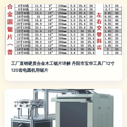
工厂直销硬质合金木工锯片详解 丹阳市宝华工具厂12寸
120齿电圆机用锯片