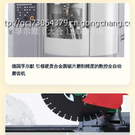
德国孚尔默 引领硬质合金圆锯片磨削精度的数控全自动
磨齿机